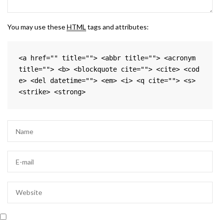
You may use these
HTML
tags and attributes:
<a href="" title=""> <abbr title=""> <acronym 
title=""> <b> <blockquote cite=""> <cite> <cod
e> <del datetime=""> <em> <i> <q cite=""> <s> 
<strike> <strong> 