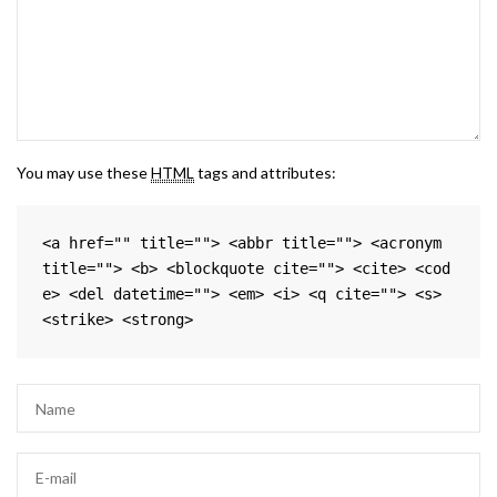
You may use these
HTML
tags and attributes:
<a href="" title=""> <abbr title=""> <acronym 
title=""> <b> <blockquote cite=""> <cite> <cod
e> <del datetime=""> <em> <i> <q cite=""> <s> 
<strike> <strong> 