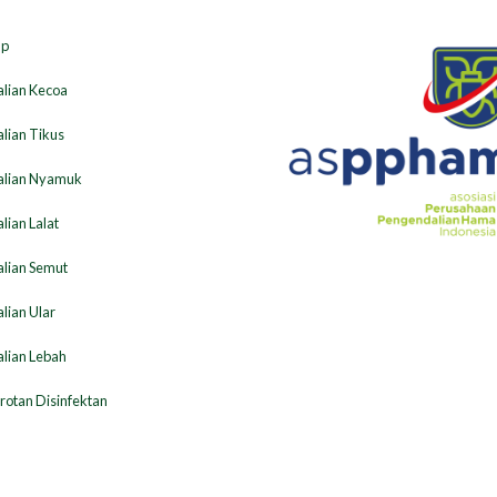
ap
lian Kecoa
lian Tikus
lian Nyamuk
ian Lalat
lian Semut
lian Ular
lian Lebah
otan Disinfektan